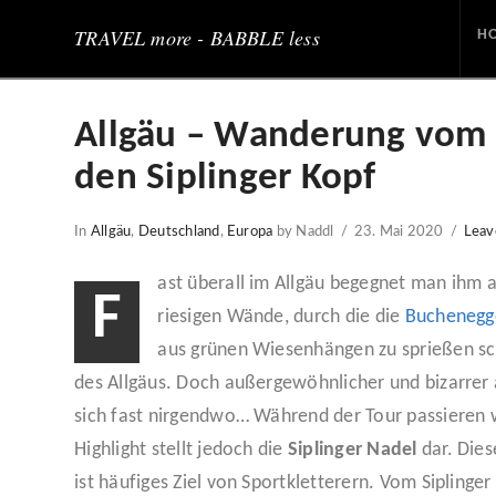
TRAVEL more - BABBLE less
H
Allgäu – Wanderung vom G
den Siplinger Kopf
In
Allgäu
,
Deutschland
,
Europa
by Naddl
23. Mai 2020
Leav
ast überall im Allgäu begegnet man ihm 
F
riesigen Wände, durch die die
Buchenegge
aus grünen Wiesenhängen zu sprießen sch
des Allgäus. Doch außergewöhnlicher und bizarrer
sich fast nirgendwo… Während der Tour passieren 
Highlight stellt jedoch die
Siplinger Nadel
dar. Dies
ist häufiges Ziel von Sportkletterern. Vom Siplinger