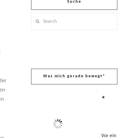
Suche
Search
t
Was mich gerade bewegt*
der
den
*
en
Vor ein