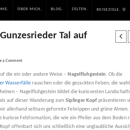
OME.
ÜBER MICH.
BLOG.
ZELTEN.
REISEZIELE.
unzesrieder Tal auf
e a Comment
auf die ein oder andere Weise –
Nagelfluhgestein
. Ob die
r Wasserfälle
rauschen oder die gezackten Felsen, die wahl
einen – Nagelfluhgestein bildet die kuriosesten Landschaft
 als auf dieser Wanderung zum
Siplinger Kopf
präsentieren s
wir allerhand seltsam geformte Felsrippen und grüne Almen.
e kuriose Felsformation, die wie ein Pfeiler aus dem Boden r
 Kopf offenbart sich uns schließlich eine unglaubliche Aussic