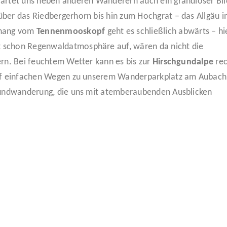
wartet uns neben anderen Wanderern auch ein grandioser Bli
ber das Riedbergerhorn bis hin zum Hochgrat – das Allgäu 
thang vom
Tennenmooskopf
geht es schließlich abwärts – hi
 schon Regenwaldatmosphäre auf, wären da nicht die
ern. Bei feuchtem Wetter kann es bis zur
Hirschgundalpe
rec
 auf einfachen Wegen zu unserem Wanderparkplatz am Aubach
 Rundwanderung, die uns mit atemberaubenden Ausblicken