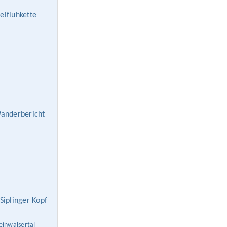
elfluhkette
Wanderbericht
Siplinger Kopf
einwalsertal