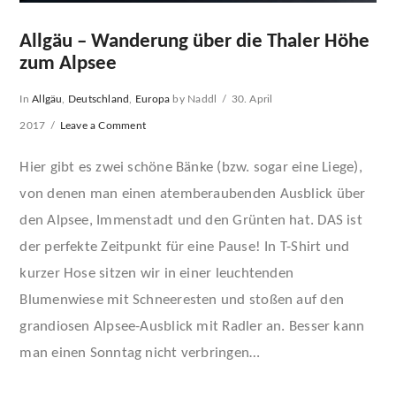
Allgäu – Wanderung über die Thaler Höhe
zum Alpsee
In
Allgäu
,
Deutschland
,
Europa
by Naddl
30. April
2017
Leave a Comment
Hier gibt es zwei schöne Bänke (bzw. sogar eine Liege),
von denen man einen atemberaubenden Ausblick über
den Alpsee, Immenstadt und den Grünten hat. DAS ist
der perfekte Zeitpunkt für eine Pause! In T-Shirt und
kurzer Hose sitzen wir in einer leuchtenden
Blumenwiese mit Schneeresten und stoßen auf den
grandiosen Alpsee-Ausblick mit Radler an. Besser kann
VIEW POST
man einen Sonntag nicht verbringen…