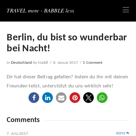
Na
TRAVEL more - BABBLE less
Berlin, du bist so wunderbar
bei Nacht!
In
Deutschland
by Naddl
8. Januar 2017
1 Comment
Dir hat dieser Beitrag gefallen? Indem du ihn mit deinen
Freunden teilst, unterstützt du uns wirklich sehr!
Comments
7. JULI 2017
REPLY