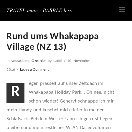
Na
TRAVEL more - BABBLE less
Rund ums Whakapapa
Village (NZ 13)
In
Neuseeland
,
Ozeanien
by Naddl
10. November
2016
Leave a Comment
egen prasselt auf unser Zeltdach im
R
Whakapapa Holiday Park… Oh nee, nicht
schon wieder! Genervt schnappe ich mir
mein Handy und kuschel mich tiefer in meinen
Schlafsack. Bei dem Wetter kann ich getrost liegen
bleiben und mein restliches WLAN Datenvolumen