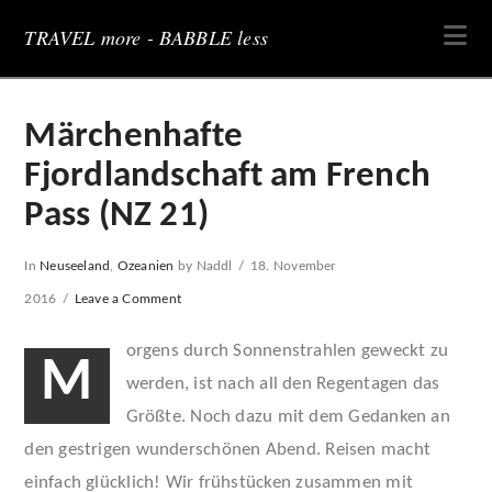
Na
TRAVEL more - BABBLE less
Märchenhafte
Fjordlandschaft am French
Pass (NZ 21)
In
Neuseeland
,
Ozeanien
by Naddl
18. November
2016
Leave a Comment
orgens durch Sonnenstrahlen geweckt zu
M
werden, ist nach all den Regentagen das
Größte. Noch dazu mit dem Gedanken an
den gestrigen wunderschönen Abend. Reisen macht
einfach glücklich! Wir frühstücken zusammen mit