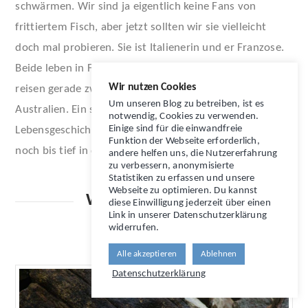
schwärmen. Wir sind ja eigentlich keine Fans von
frittiertem Fisch, aber jetzt sollten wir sie vielleicht
doch mal probieren. Sie ist Italienerin und er Franzose.
Beide leben in Frankreich in einem Camperbus und
Wir nutzen Cookies
reisen gerade zwei Jahre lang durch Neuseeland und
Um unseren Blog zu betreiben, ist es
Australien. Ein supernettes Paar mit einer interessanten
notwendig, Cookies zu verwenden.
Einige sind für die einwandfreie
Lebensgeschichte… Wir trinken Wein und quatschen
Funktion der Webseite erforderlich,
noch bis tief in die Nacht mit ihnen.
andere helfen uns, die Nutzererfahrung
zu verbessern, anonymisierte
Statistiken zu erfassen und unsere
Webseite zu optimieren. Du kannst
Wie ging es weiter?
diese Einwilligung jederzeit über einen
Link in unserer Datenschutzerklärung
widerrufen.
Alle akzeptieren
Ablehnen
Datenschutzerklärung