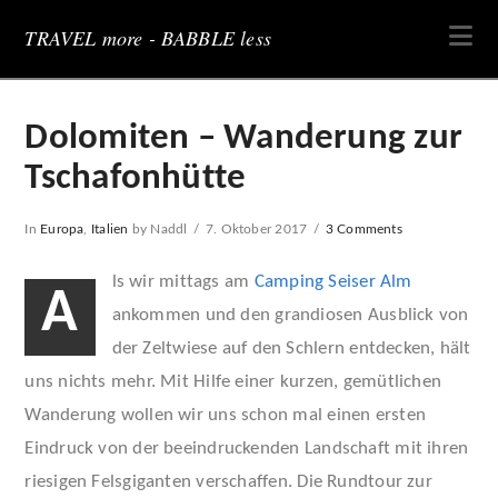
Na
TRAVEL more - BABBLE less
Dolomiten – Wanderung zur
Tschafonhütte
In
Europa
,
Italien
by Naddl
7. Oktober 2017
3 Comments
ls wir mittags am
Camping Seiser Alm
A
ankommen und den grandiosen Ausblick von
der Zeltwiese auf den Schlern entdecken, hält
uns nichts mehr. Mit Hilfe einer kurzen, gemütlichen
Wanderung wollen wir uns schon mal einen ersten
Eindruck von der beeindruckenden Landschaft mit ihren
riesigen Felsgiganten verschaffen. Die Rundtour zur