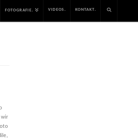
VIDEOS.
KONTAKT.
FOTOGRAFIE.
o
 wir
hoto
ile,