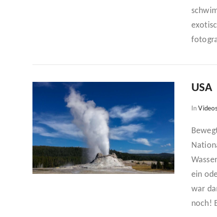
schwim
exotisc
fotogr
USA 
In
Video
Bewegt
VIEW POST
Nationa
Wasserf
ein od
war da
noch! E