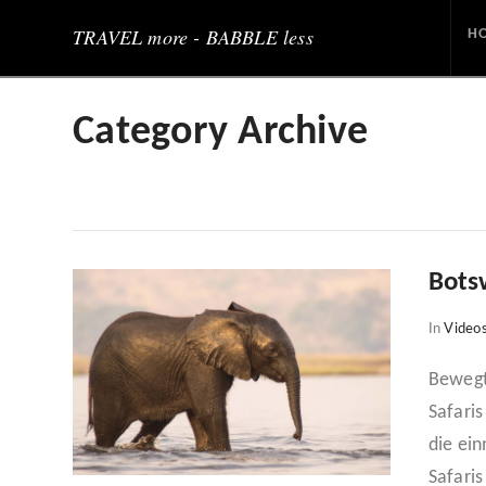
TRAVEL more - BABBLE less
H
Category Archive
Bots
In
Video
Bewegt
Safari
die ei
Safari