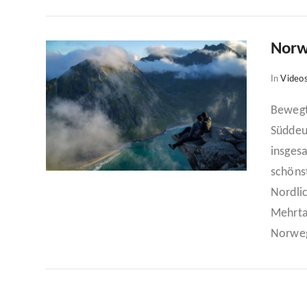
Norw
In
Video
Bewegt
Süddeu
VIEW POST
insges
schöns
Nordli
Mehrta
Norweg