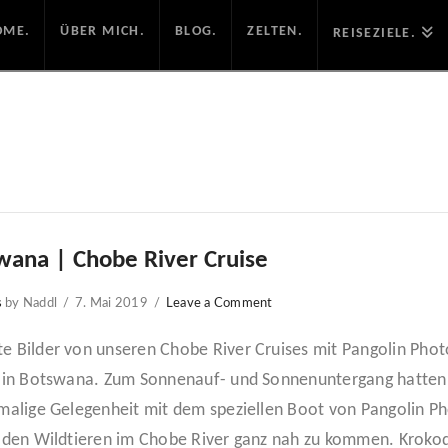
OME.
ÜBER MICH.
BLOG.
ZELTEN.
REISEZIELE.
wana | Chobe River Cruise
s
by Naddl
7. Mai 2019
Leave a Comment
e Bilder von unseren Chobe River Cruises mit Pangolin Phot
s in Botswana. Zum Sonnenauf- und Sonnenuntergang hatten
nmalige Gelegenheit mit dem speziellen Boot von Pangolin P
s den Wildtieren im Chobe River ganz nah zu kommen. Krokod