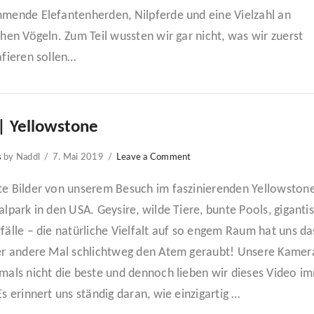
mende Elefantenherden, Nilpferde und eine Vielzahl an
hen Vögeln. Zum Teil wussten wir gar nicht, was wir zuerst
afieren sollen…
| Yellowstone
s
by Naddl
7. Mai 2019
Leave a Comment
e Bilder von unserem Besuch im faszinierenden Yellowston
lpark in den USA. Geysire, wilde Tiere, bunte Pools, giganti
älle – die natürliche Vielfalt auf so engem Raum hat uns da
er andere Mal schlichtweg den Atem geraubt! Unsere Kamer
mals nicht die beste und dennoch lieben wir dieses Video i
s erinnert uns ständig daran, wie einzigartig …